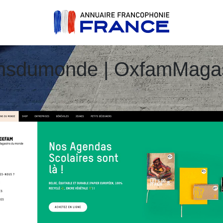
nsdu­mon­de | OxfamMaga