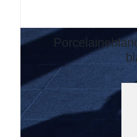
Por­celaineblan
bl