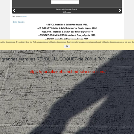
 de grandes marques REVOL, J.L COQUET de 20% à 70% moins cher sur v
https://porcelaineblanchedeclassee.com/