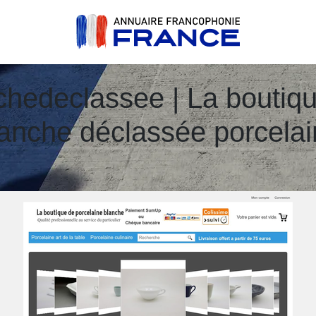
che­declas­see | La boutiq
anche déclassée porcela